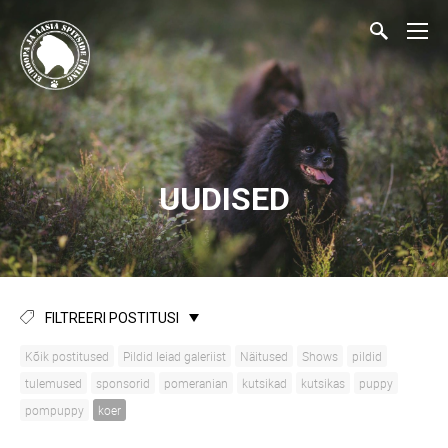
UUDISED
FILTREERI POSTITUSI
Kõik postitused
Pildid leiad galeriist
Näitused
Shows
pildid
tulemused
sponsorid
pomeranian
kutsikad
kutsikas
puppy
pompuppy
koer