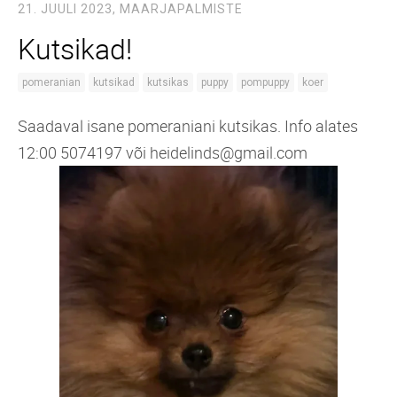
21. JUULI 2023,
MAARJAPALMISTE
Kutsikad!
pomeranian
kutsikad
kutsikas
puppy
pompuppy
koer
Saadaval isane pomeraniani kutsikas. Info alates
12:00 5074197 või heidelinds@gmail.com