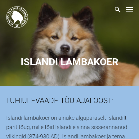
ISLANDI LAMBAKOER
LÜHIÜLEVAADE TÕU AJALOOST:
Islandi lambakoer on ainuke algupäraselt Islandilt
pärit tõug, mille tõid Islandile sinna sisserännanud
viikingid (874-930 AD). Islandi lambakoer ja tema