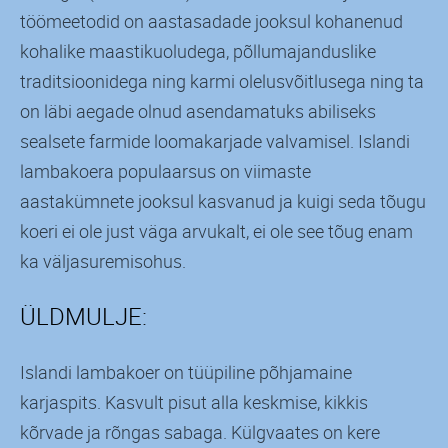
töömeetodid on aastasadade jooksul kohanenud
kohalike maastikuoludega, põllumajanduslike
traditsioonidega ning karmi olelusvõitlusega ning ta
on läbi aegade olnud asendamatuks abiliseks
sealsete farmide loomakarjade valvamisel. Islandi
lambakoera populaarsus on viimaste
aastakümnete jooksul kasvanud ja kuigi seda tõugu
koeri ei ole just väga arvukalt, ei ole see tõug enam
ka väljasuremisohus.
ÜLDMULJE:
Islandi lambakoer on tüüpiline põhjamaine
karjaspits. Kasvult pisut alla keskmise, kikkis
kõrvade ja rõngas sabaga. Külgvaates on kere