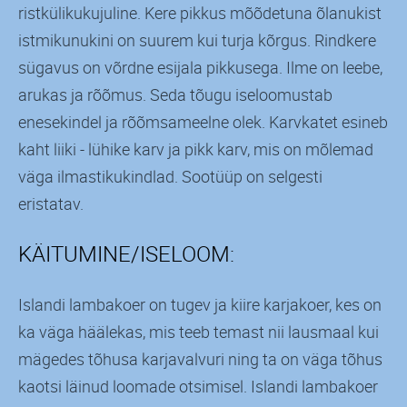
ristkülikukujuline. Kere pikkus mõõdetuna õlanukist
istmikunukini on suurem kui turja kõrgus. Rindkere
sügavus on võrdne esijala pikkusega. Ilme on leebe,
arukas ja rõõmus. Seda tõugu iseloomustab
enesekindel ja rõõmsameelne olek. Karvkatet esineb
kaht liiki - lühike karv ja pikk karv, mis on mõlemad
väga ilmastikukindlad. Sootüüp on selgesti
eristatav.
KÄITUMINE/ISELOOM:
Islandi lambakoer on tugev ja kiire karjakoer, kes on
ka väga häälekas, mis teeb temast nii lausmaal kui
mägedes tõhusa karjavalvuri ning ta on väga tõhus
kaotsi läinud loomade otsimisel. Islandi lambakoer