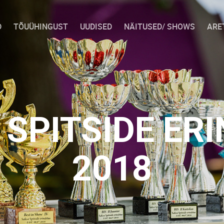
D
TÕUÜHINGUST
UUDISED
NÄITUSED/ SHOWS
ARE
SPITSIDE ER
2018