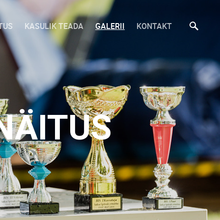
TUS
KASULIK TEADA
GALERII
KONTAKT
INÄITUS