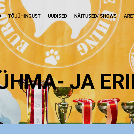
D
TÕUÜHINGUST
UUDISED
NÄITUSED/ SHOWS
ARE
ÜHMA- JA ER