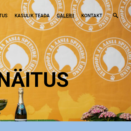
TUS
KASULIK TEADA
GALERII
KONTAKT
INÄITUS