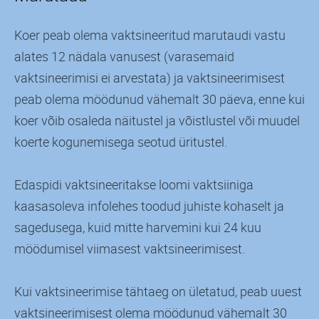
Koer peab olema vaktsineeritud marutaudi vastu
alates 12 nädala vanusest (varasemaid
vaktsineerimisi ei arvestata) ja vaktsineerimisest
peab olema möödunud vähemalt 30 päeva, enne kui
koer võib osaleda näitustel ja võistlustel või muudel
koerte kogunemisega seotud üritustel.
Edaspidi vaktsineeritakse loomi vaktsiiniga
kaasasoleva infolehes toodud juhiste kohaselt ja
sagedusega, kuid mitte harvemini kui 24 kuu
möödumisel viimasest vaktsineerimisest.
Kui vaktsineerimise tähtaeg on ületatud, peab uuest
vaktsineerimisest olema möödunud vähemalt 30