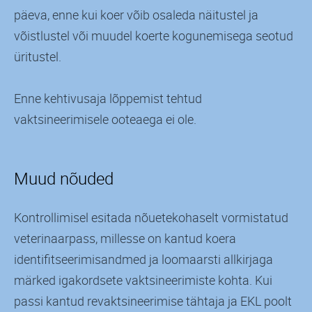
päeva, enne kui koer võib osaleda näitustel ja
võistlustel või muudel koerte kogunemisega seotud
üritustel.
Enne kehtivusaja lõppemist tehtud
vaktsineerimisele ooteaega ei ole.
Muud nõuded
Kontrollimisel esitada nõuetekohaselt vormistatud
veterinaarpass, millesse on kantud koera
identifitseerimisandmed ja loomaarsti allkirjaga
märked igakordsete vaktsineerimiste kohta. Kui
passi kantud revaktsineerimise tähtaja ja EKL poolt