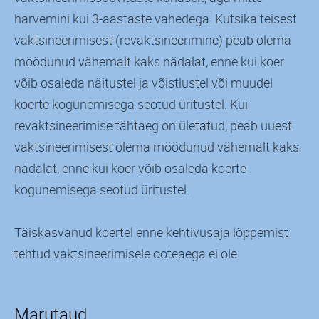
harvemini kui 3-aastaste vahedega. Kutsika teisest
vaktsineerimisest (revaktsineerimine) peab olema
möödunud vähemalt kaks nädalat, enne kui koer
võib osaleda näitustel ja võistlustel või muudel
koerte kogunemisega seotud üritustel. Kui
revaktsineerimise tähtaeg on ületatud, peab uuest
vaktsineerimisest olema möödunud vähemalt kaks
nädalat, enne kui koer võib osaleda koerte
kogunemisega seotud üritustel.
Täiskasvanud koertel enne kehtivusaja lõppemist
tehtud vaktsineerimisele ooteaega ei ole.
Marutaud