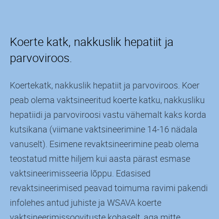
Koerte katk, nakkuslik hepatiit ja
parvoviroos.
Koertekatk, nakkuslik hepatiit ja parvoviroos. Koer
peab olema vaktsineeritud koerte katku, nakkusliku
hepatiidi ja parvoviroosi vastu vähemalt kaks korda
kutsikana (viimane vaktsineerimine 14-16 nädala
vanuselt). Esimene revaktsineerimine peab olema
teostatud mitte hiljem kui aasta pärast esmase
vaktsineerimisseeria lõppu. Edasised
revaktsineerimised peavad toimuma ravimi pakendi
infolehes antud juhiste ja WSAVA koerte
vaktsineerimissoovituste kohaselt, aga mitte