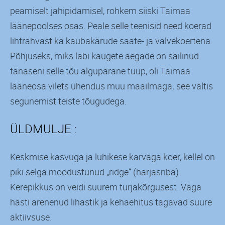
peamiselt jahipidamisel, rohkem siiski Taimaa
läänepoolses osas. Peale selle teenisid need koerad
lihtrahvast ka kaubakärude saate- ja valvekoertena.
Põhjuseks, miks läbi kaugete aegade on säilinud
tänaseni selle tõu algupärane tüüp, oli Taimaa
lääneosa vilets ühendus muu maailmaga; see vältis
segunemist teiste tõugudega.
ÜLDMULJE :
Keskmise kasvuga ja lühikese karvaga koer, kellel on
piki selga moodustunud „ridge“ (harjasriba).
Kerepikkus on veidi suurem turjakõrgusest. Väga
hästi arenenud lihastik ja kehaehitus tagavad suure
aktiivsuse.