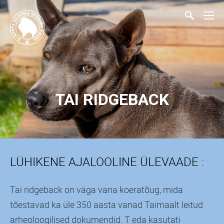
TAI RIDGEBACK
LÜHIKENE AJALOOLINE ÜLEVAADE :
Tai ridgeback on väga vana koeratõug, mida
tõestavad ka üle 350 aasta vanad Taimaalt leitud
arheoloogilised dokumendid. T eda kasutati