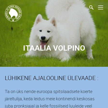
ITAALIA VOLPINO
LÜHIKENE AJALOOLINE ÜLEVAADE :
Ta on üks nende euroopa spitsilaadsete koerte
järeltulija, keda leidus meie kontinendi keskosas
juba pronksiajal ja kelle fossiilseid luuleide veel