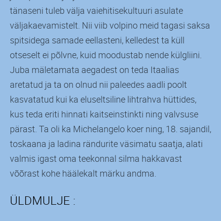
tänaseni tuleb välja vaiehitisekultuuri asulate
väljakaevamistelt. Nii viib volpino meid tagasi saksa
spitsidega samade eellasteni, kelledest ta küll
otseselt ei põlvne, kuid moodustab nende külgliini.
Juba mäletamata aegadest on teda Itaalias
aretatud ja ta on olnud nii paleedes aadli poolt
kasvatatud kui ka eluseltsiline lihtrahva hüttides,
kus teda eriti hinnati kaitseinstinkti ning valvsuse
pärast. Ta oli ka Michelangelo koer ning, 18. sajandil,
toskaana ja ladina rändurite väsimatu saatja, alati
valmis igast oma teekonnal silma hakkavast
võõrast kohe häälekalt märku andma.
ÜLDMULJE :