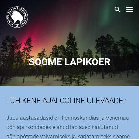
SOOME LAPIKOER
LÜHIKENE AJALOOLINE ÜLEVAADE :
Juba aastasadasid on Fennoskandias ja Venemaa
põhjapiirkondades elanud laplased kasutanud
põhjapõtrade valvamiseks ja karjatamiseks soome