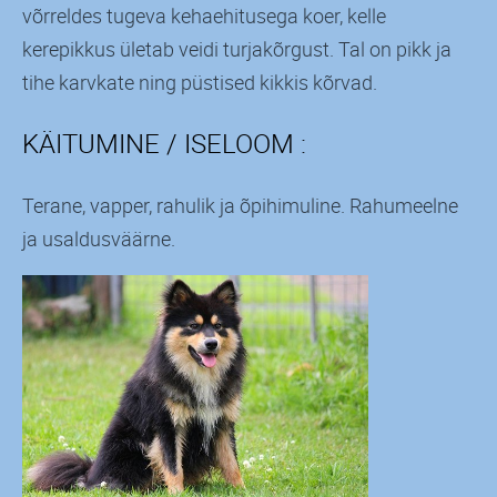
võrreldes tugeva kehaehitusega koer, kelle
kerepikkus ületab veidi turjakõrgust. Tal on pikk ja
tihe karvkate ning püstised kikkis kõrvad.
KÄITUMINE / ISELOOM :
Terane, vapper, rahulik ja õpihimuline. Rahumeelne
ja usaldusväärne.