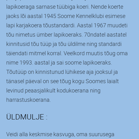
lapikoeraga sarnase tüübiga koeri. Nende koerte
jaoks lõi aastal 1945 Soome Kennelklubi esimese
lapi karjakoera tõustandardi. Aastal 1967 muudeti
tõu nimetus ümber lapikoeraks. 70ndatel aastatel
kinnitusid tõu tüüp ja tõu üldilme ning standardi
täiendati mitmel korral. Veelkord muutis tõug oma
nime 1993. aastal ja sai soome lapikoeraks.
Tõutüüp on kinnistunud lühikese aja jooksul ja
tänasel päeval on see tõug kogu Soomes laialt
levinud peaasjalikult kodukoerana ning
harrastuskoerana.
ÜLDMULJE :
Veidi alla keskmise kasvuga, oma suurusega