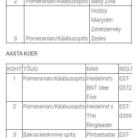
2
Pomeranian/Kääbusspits
Baby Ziva
F
Hobby
Maryden
Zeretzemely
E
3
Pomeranian/Kääbusspits
Zedes
0
AASTA KOER
KOHT
TÕUG
NIMI
REG NR
1
Pomeranian/Kääbusspits
Heidelind’s
EST-
BNT Idee
03725/
Fixe
2
Pomeranian/Kääbusspits
Heidelind`s
EST-
The
03595/
Ringleader
3
Saksa keskmine spits
Pintselsaba
EST-