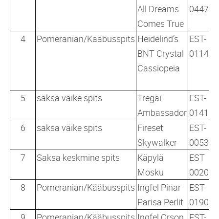
All Dreams
04474/
Comes True
4
Pomeranian/Kääbusspits
Heidelind’s
EST-
BNT Crystal
01140/
Cassiopeia
5
saksa väike spits
Tregai
EST-
Ambassador
01412/
6
saksa väike spits
Fireset
EST-
Skywalker
00532/
7
Saksa keskmine spits
Käpylä
EST
Mosku
00206/
8
Pomeranian/Kääbusspits
Ingfel Pinar
EST-
Parisa Perlit
01904/
9
Pomeranian/Kääbusspits
Ingfel Orson
EST-