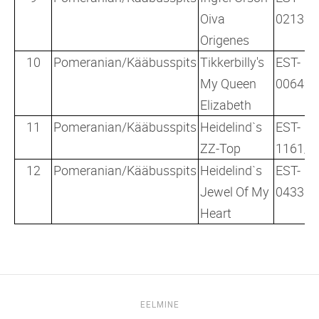
Oiva
02133/
Origenes
10
Pomeranian/Kääbusspits
Tikkerbilly's
EST-
My Queen
00649/
Elizabeth
11
Pomeranian/Kääbusspits
Heidelind`s
EST-
ZZ-Top
1161/1
12
Pomeranian/Kääbusspits
Heidelind`s
EST-
Jewel Of My
04335/
Heart
EELMINE