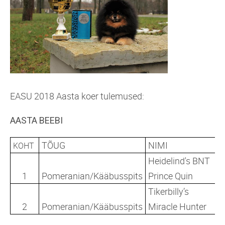
EASU 2018 Aasta koer tulemused:
AASTA BEEBI
TÕUG
NIMI
KOHT
Heidelind's BNT
1
Pomeranian/Kääbusspits
Prince Quin
Tikerbilly’s
2
Pomeranian/Kääbusspits
Miracle Hunter