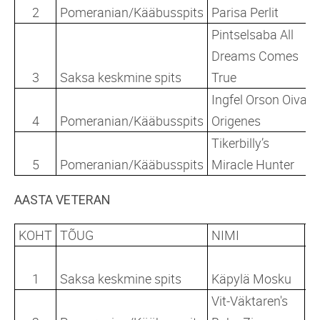
2
Pomeranian/Kääbusspits
Parisa Perlit
Pintselsaba All
Dreams Comes
3
Saksa keskmine spits
True
Ingfel Orson Oiva
4
Pomeranian/Kääbusspits
Origenes
Tikerbilly’s
5
Pomeranian/Kääbusspits
Miracle Hunter
AASTA VETERAN
KOHT
TÕUG
NIMI
R
E
1
Saksa keskmine spits
Käpylä Mosku
0
Vit-Väktaren's