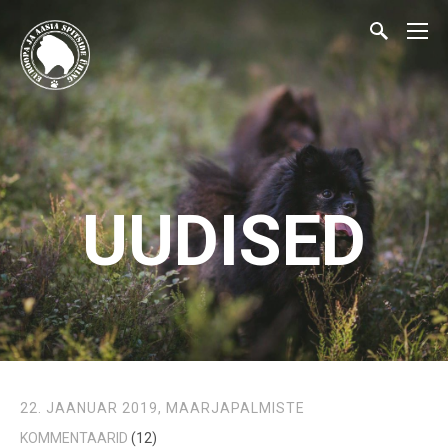
UUDISED
22. JAANUAR 2019,
MAARJAPALMISTE
KOMMENTAARID
(12)